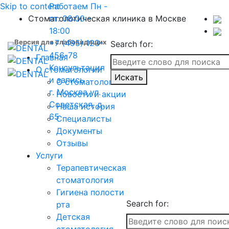
Skip to content
Работаем
Пн -
Стоматологическая клиника в Москве
пт: 08:00 -
18:00
Версия для слабовидящих
+7 (495) 123-
Search for:
456-78
Главная
Консультация
О стоматологии
Искать
и запись
О стоматологии
г. Москва
ул.
Новости и акции
Советская, д.
Наша история
65
Специалисты
Документы
Отзывы
Услуги
Терапевтическая
стоматология
Гигиена полости
Search for:
рта
Детская